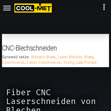
CNC-Blechschneiden
Sprawdź także:
Bielsko-Biała
,
Laser Bielsko-Biała
,
Czechowice
,
Laser Czechowice
,
Tychy
,
cała Polska
Fiber CNC
Laserschneiden von
Blechen