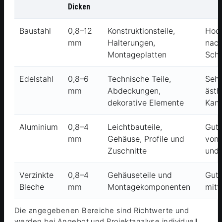
Dicken
Baustahl
0,8–12
Konstruktionsteile,
Hoch
mm
Halterungen,
nach
Montageplatten
Sch
Edelstahl
0,8–6
Technische Teile,
Sehr
mm
Abdeckungen,
ästh
dekorative Elemente
Kan
Aluminium
0,8–4
Leichtbauteile,
Gut,
mm
Gehäuse, Profile und
von 
Zuschnitte
und 
Verzinkte
0,8–4
Gehäuseteile und
Gut 
Bleche
mm
Montagekomponenten
mitt
Die angegebenen Bereiche sind Richtwerte und
werden bei Angebot und Projektanalyse individuell