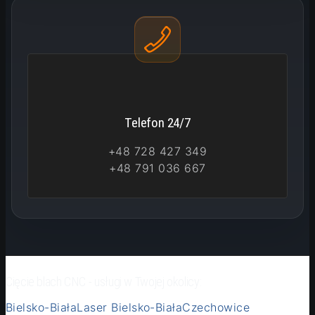
Telefon 24/7
+48 728 427 349
+48 791 036 667
Cięcie blach CNC - usługi w Twojej okolicy:
Bielsko-Biała
Laser Bielsko-Biała
Czechowice