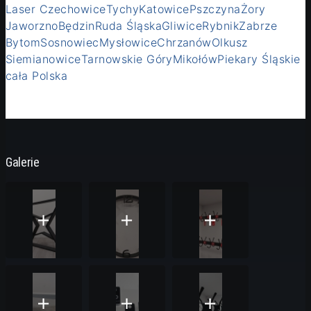
Laser Czechowice
Tychy
Katowice
Pszczyna
Żory
Jaworzno
Będzin
Ruda Śląska
Gliwice
Rybnik
Zabrze
Bytom
Sosnowiec
Mysłowice
Chrzanów
Olkusz
Siemianowice
Tarnowskie Góry
Mikołów
Piekary Śląskie
cała Polska
Galerie