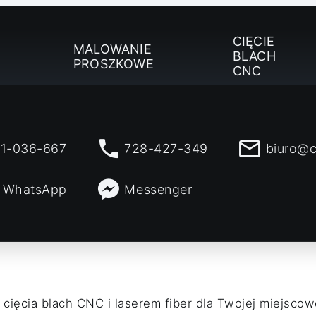
CIĘCIE
MALOWANIE
BLACH
PROSZKOWE
CNC
1-036-667
728-427-349
biuro@c
WhatsApp
Messenger
 cięcia blach CNC i laserem fiber dla Twojej miejsco