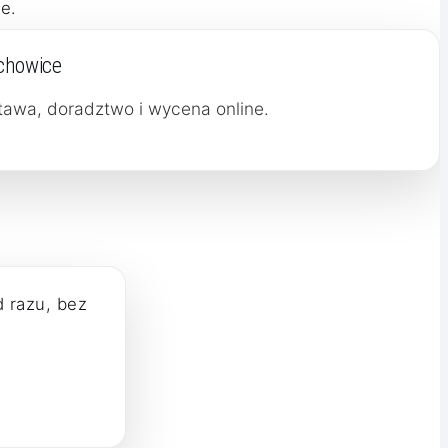
e.
chowice
stawa, doradztwo i wycena online.
d razu, bez