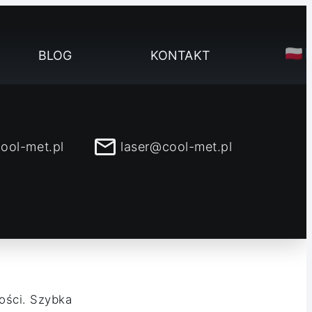
BLOG
KONTAKT
ool-met.pl
laser@cool-met.pl
wości. Szybka