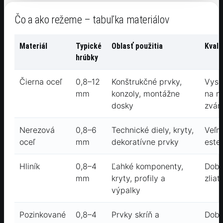
Čo a ako režeme – tabuľka materiálov
Materiál
Typické
Oblasť použitia
Kvali
hrúbky
Čierna oceľ
0,8–12
Konštrukčné prvky,
Vyso
mm
konzoly, montážne
na n
dosky
zvár
Nerezová
0,8–6
Technické diely, kryty,
Veľm
oceľ
mm
dekoratívne prvky
este
Hliník
0,8–4
Ľahké komponenty,
Dobr
mm
kryty, profily a
zliat
výpalky
Pozinkované
0,8–4
Prvky skríň a
Dobr