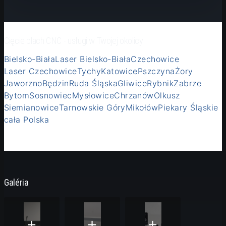
Cięcie blach CNC - usługi w Twojej okolicy:
Bielsko-Biała
Laser Bielsko-Biała
Czechowice
Laser Czechowice
Tychy
Katowice
Pszczyna
Żory
Jaworzno
Będzin
Ruda Śląska
Gliwice
Rybnik
Zabrze
Bytom
Sosnowiec
Mysłowice
Chrzanów
Olkusz
Siemianowice
Tarnowskie Góry
Mikołów
Piekary Śląskie
cała Polska
Galéria