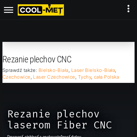
Rezanie plechov CNC
Sprawdź także:
Bielsko-Biała
,
Laser Bielsko-Biała
,
Czechowice
,
Laser Czechowice
,
Tychy
,
cała Polska
Rezanie plechov
laserom Fiber CNC