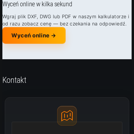
Wyceń online w kilka sekund
Wgraj plik DXF, DWG lub PDF w naszym kalkulatorze i
od razu zobacz cenę — bez czekania na odpowiedź.
Wyceń online →
Kontakt