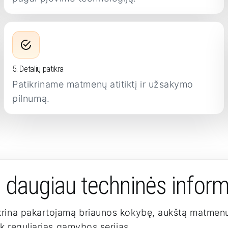
5. Detalių patikra
Patikriname matmenų atitiktį ir užsakymo
pilnumą.
– daugiau techninės inform
ikrina pakartojamą briaunos kokybę, aukštą matmenų
ek reguliarias gamybos serijas.