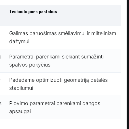
Technologinės pastabos
Galimas paruošimas smėliavimui ir milteliniam
dažymui
a
Parametrai parenkami siekiant sumažinti
spalvos pokyčius
r
Padedame optimizuoti geometriją detalės
stabilumui
s
Pjovimo parametrai parenkami dangos
apsaugai