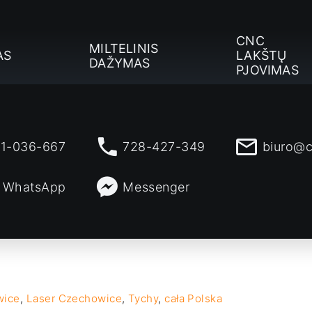
CNC
MILTELINIS
AS
LAKŠTŲ
DAŽYMAS
PJOVIMAS
1-036-667
728-427-349
biuro@c
WhatsApp
Messenger
wice
,
Laser Czechowice
,
Tychy
,
cała Polska