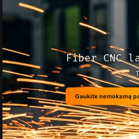
Fiber CNC l
T
Gaukite nemokamą p