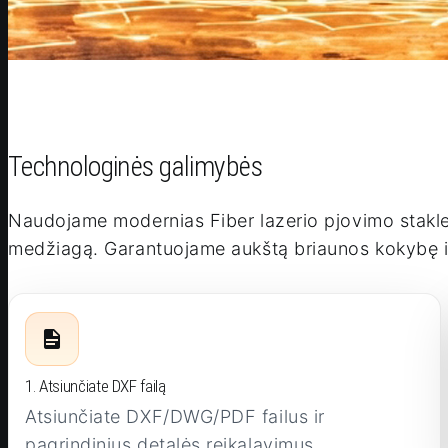
Technologinės galimybės
Naudojame modernias Fiber lazerio pjovimo stakles
medžiagą. Garantuojame aukštą briaunos kokybę i
1. Atsiunčiate DXF failą
Atsiunčiate DXF/DWG/PDF failus ir
pagrindinius detalės reikalavimus.