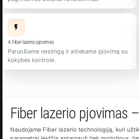
4. Fiber lazerio pjovimas
Paruošiame nestingą ir atliekame pjovimą su
kokybės kontrole.
Fiber lazerio pjovimas 
Naudojame Fiber lazerio technologiją, kuri užt
parametrai leidžia aptarnauti tiek prototipus, ti