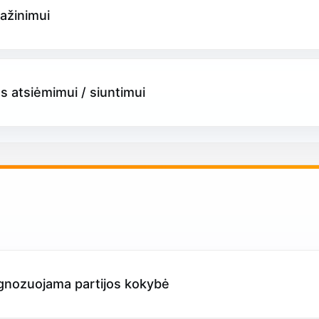
ažinimui
s atsiėmimui / siuntimui
ognozuojama partijos kokybė