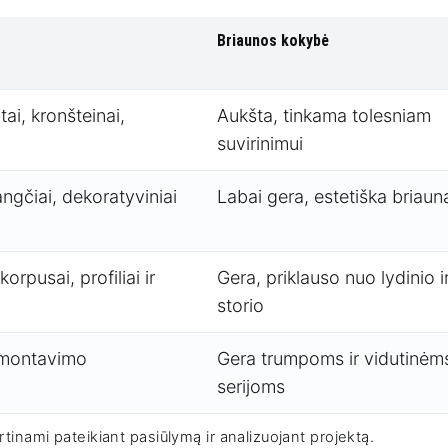
Briaunos kokybė
ai, kronšteinai,
Aukšta, tinkama tolesniam
suvirinimui
ngčiai, dekoratyviniai
Labai gera, estetiška briaun
rpusai, profiliai ir
Gera, priklauso nuo lydinio i
storio
 montavimo
Gera trumpoms ir vidutinėm
serijoms
irtinami pateikiant pasiūlymą ir analizuojant projektą.