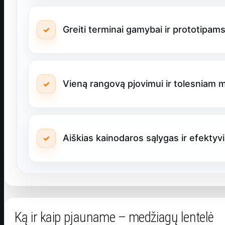
Greiti terminai gamybai ir prototipam
Vieną rangovą pjovimui ir tolesniam 
Aiškias kainodaros sąlygas ir efektyv
Ką ir kaip pjauname – medžiagų lentelė