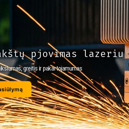
akštų pjovimas lazeriu
ikslumas, greitis ir pakartojamumas
asiūlymą