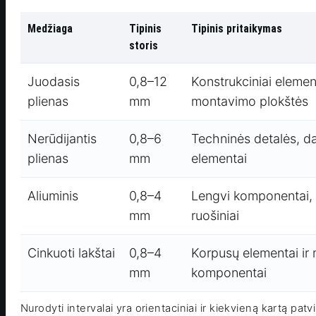
Medžiaga
Tipinis
Tipinis pritaikymas
storis
Juodasis
0,8–12
Konstrukciniai element
plienas
mm
montavimo plokštės
Nerūdijantis
0,8–6
Techninės detalės, da
plienas
mm
elementai
Aliuminis
0,8–4
Lengvi komponentai, ko
mm
ruošiniai
Cinkuoti lakštai
0,8–4
Korpusų elementai ir
mm
komponentai
Nurodyti intervalai yra orientaciniai ir kiekvieną kartą patv