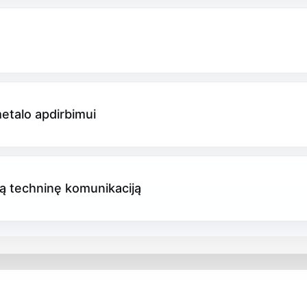
s
metalo apdirbimui
ią techninę komunikaciją