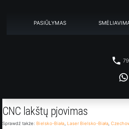
PASIŪLYMAS
SMĖLIAVIM
79
CNC lakštų pjovimas
Sprawdź także:
Bielsko-Biała
,
Laser Bielsko-Biała
,
Czecho