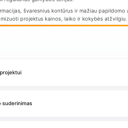
ormacijas, švaresnius kontūrus ir mažiau papildom
uoti projektus kainos, laiko ir kokybės atžvilgiu.
projektui
o suderinimas