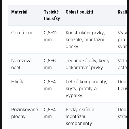
Materiál
Typické
Oblast použití
Kvali
tloušťky
Černá ocel
0,8–12
Konstrukční prvky,
Vyso
mm
konzole, montážní
pro 
desky
svař
Nerezová
0,8–6
Technické díly, kryty,
Velm
ocel
mm
dekorativní prvky
estet
Hliník
0,8–4
Lehké komponenty,
Dobrá
mm
kryty, profily a
tlouš
výpalky
Pozinkované
0,8–4
Prvky skříní a
Dobrá
plechy
mm
montážní
střed
komponenty