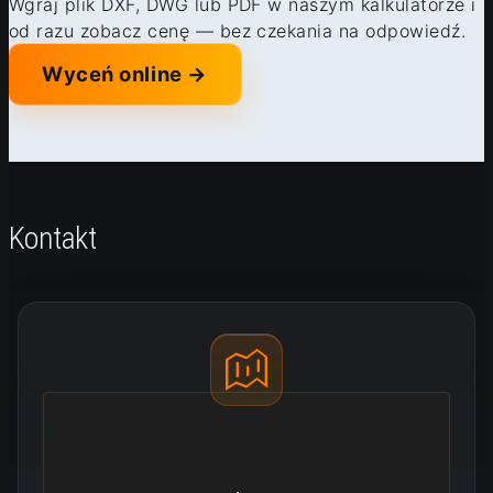
Wgraj plik DXF, DWG lub PDF w naszym kalkulatorze i
od razu zobacz cenę — bez czekania na odpowiedź.
Wyceń online →
Kontakt