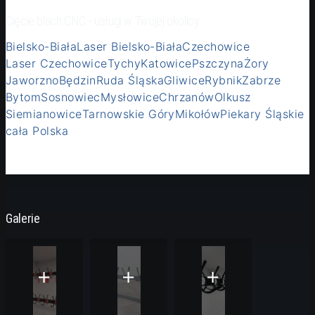
Cięcie blach CNC - usługi w Twojej okolicy:
Bielsko-Biała
Laser Bielsko-Biała
Czechowice
Laser Czechowice
Tychy
Katowice
Pszczyna
Żory
Jaworzno
Będzin
Ruda Śląska
Gliwice
Rybnik
Zabrze
Bytom
Sosnowiec
Mysłowice
Chrzanów
Olkusz
Siemianowice
Tarnowskie Góry
Mikołów
Piekary Śląskie
cała Polska
Galerie