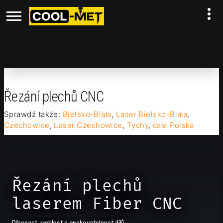
Řezání plechů CNC
Sprawdź także:
Bielsko-Biała
,
Laser Bielsko-Biała
,
Czechowice
,
Laser Czechowice
,
Tychy
,
cała Polska
Řezání plechů
laserem Fiber CNC