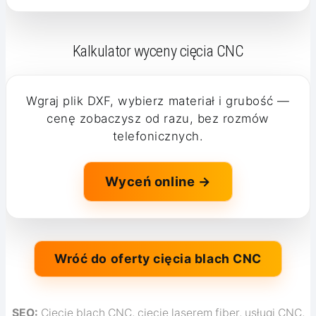
Kalkulator wyceny cięcia CNC
Wgraj plik DXF, wybierz materiał i grubość —
cenę zobaczysz od razu, bez rozmów
telefonicznych.
Wyceń online →
Wróć do oferty cięcia blach CNC
SEO:
Cięcie blach CNC, cięcie laserem fiber, usługi CNC,