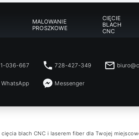
CIĘCIE
MALOWANIE
BLACH
PROSZKOWE
CNC
1-036-667
728-427-349
biuro@c
WhatsApp
Messenger
 cięcia blach CNC i laserem fiber dla Twojej miejsco