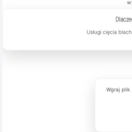
w
Dlacze
Usługi cięcia blac
Wgraj plik