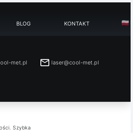
BLOG
KONTAKT
ool-met.pl
laser@cool-met.pl
wości. Szybka