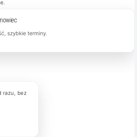
e.
snowiec
ć, szybkie terminy.
d razu, bez