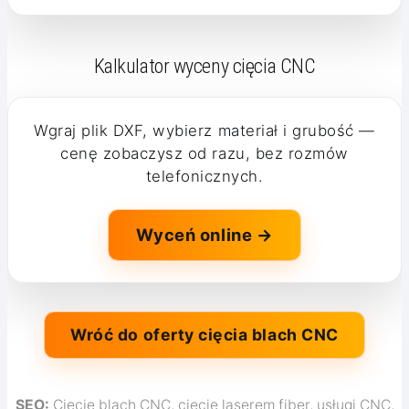
Kalkulator wyceny cięcia CNC
Wgraj plik DXF, wybierz materiał i grubość —
cenę zobaczysz od razu, bez rozmów
telefonicznych.
Wyceń online →
Wróć do oferty cięcia blach CNC
SEO:
Cięcie blach CNC, cięcie laserem fiber, usługi CNC,