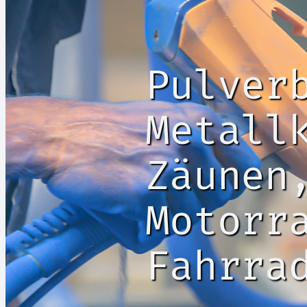
Pulver
Metall
Zäunen
Motorr
Fahrra