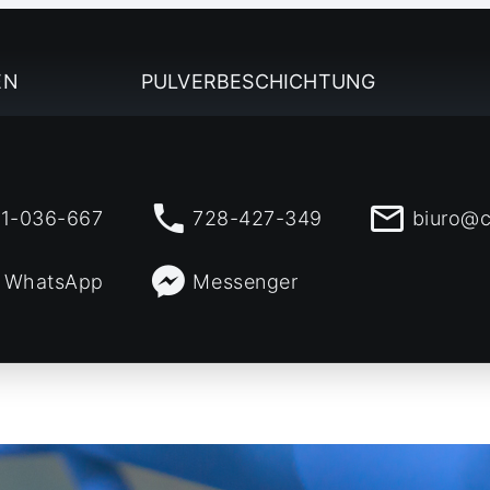
EN
PULVERBESCHICHTUNG
1-036-667
728-427-349
biuro@c
WhatsApp
Messenger