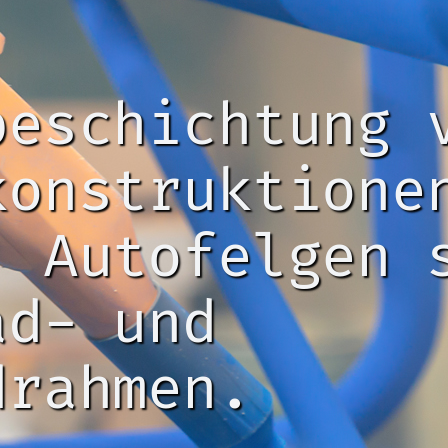
beschichtung 
konstruktione
, Autofelgen 
ad- und
drahmen.