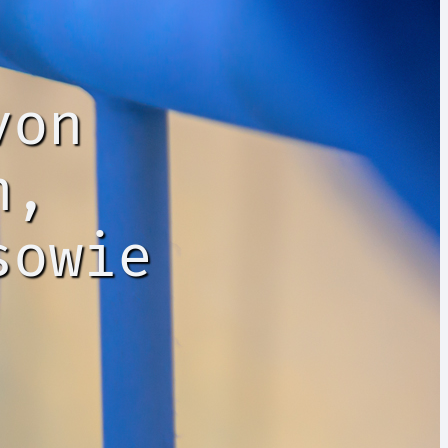
von
n,
sowie