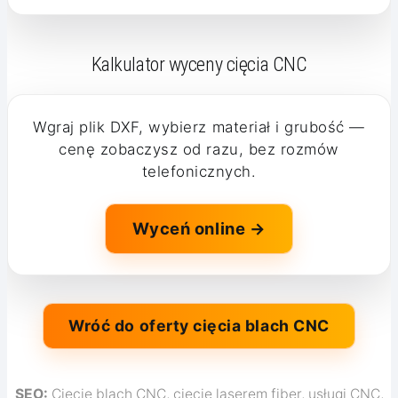
Kalkulator wyceny cięcia CNC
Wgraj plik DXF, wybierz materiał i grubość —
cenę zobaczysz od razu, bez rozmów
telefonicznych.
Wyceń online →
Wróć do oferty cięcia blach CNC
SEO:
Cięcie blach CNC, cięcie laserem fiber, usługi CNC,