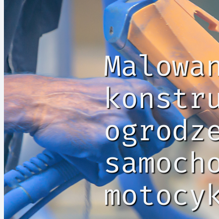
Malowa
konstr
ogrodz
samoch
motocy