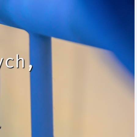
ych,
.