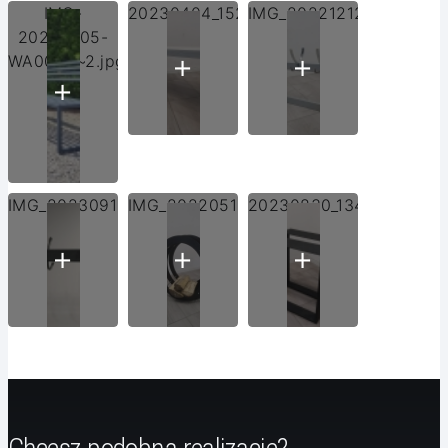
IMG-
20230404_152455.jpg
IMG_20221212_105449.j
20230705-
WA0002~2.jpg
IMG_20230913_101831.jpg
IMG_20220519_132746.jpg
20230830_134342.jpg