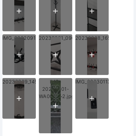
IMG_20220919_103845.jpg
20230221_090453.jpg
20230828_165124.jpg
20230929_145431.jpg
IMG-
IMG_20230113_145446.j
20230801-
WA0004~2.jpg