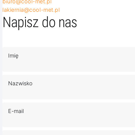
biuro@cool-met.pl
lakiernia@cool-met.pl
Napisz do nas
Imię
Nazwisko
E-mail