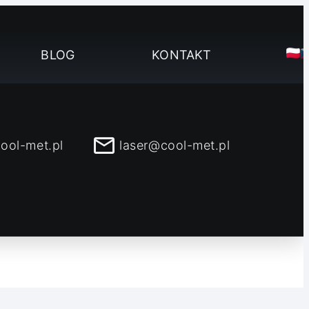
BLOG
KONTAKT
ool-met.pl
laser@cool-met.pl